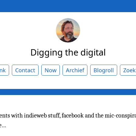
Digging the digital
ank
Contact
Now
Archief
Blogroll
Zoek
nts with indieweb stuff, facebook and the mic-conspira
re…