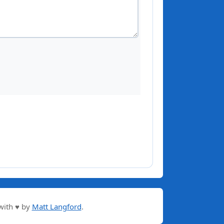
with ♥ by
Matt Langford
.