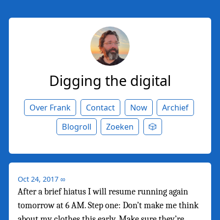
Digging the digital
Over Frank
Contact
Now
Archief
Blogroll
Zoeken
🎲
Oct 24, 2017
∞
After a brief hiatus I will resume running again
tomorrow at 6 AM. Step one: Don’t make me think
about my clothes this early. Make sure they’re