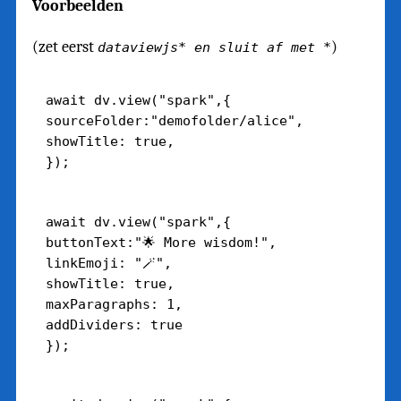
Voorbeelden
(zet eerst
)
dataviewjs* en sluit af met *
await dv.view("spark",{

sourceFolder:"demofolder/alice",

showTitle: true,

await dv.view("spark",{

buttonText:"🌟 More wisdom!",

linkEmoji: "🪄",

showTitle: true,

maxParagraphs: 1,

addDividers: true
