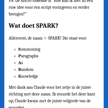
PS: De micro-obsessie is “Hoe kan ik met AI een
ruw idee voor een script vormgeven en verder
brengen?”
Wat doet SPARK?
Allereerst, de naam ✨ SPARK! Die staat voor
S
ummoning
P
aragraphs
A
s
R
andom
K
nowledge
Met dank aan Claude voor het zetje in de juiste
richting met deze naam. Ik stuurde het deze kant
op, Claude kwam met de juiste volgorde van de
woorden.