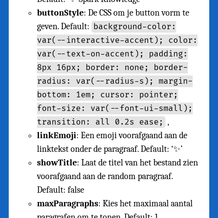
buttonStyle
: De CSS om je button vorm te
geven. Default:
background-color:
var(--interactive-accent); color:
var(--text-on-accent); padding:
8px 16px; border: none; border-
radius: var(--radius-s); margin-
bottom: 1em; cursor: pointer;
font-size: var(--font-ui-small);
,
transition: all 0.2s ease;
linkEmoji
: Een emoji voorafgaand aan de
linktekst onder de paragraaf. Default: ‘✨’
showTitle
: Laat de titel van het bestand zien
voorafgaand aan de random paragraaf.
Default: false
maxParagraphs
: Kies het maximaal aantal
paragrafen om te tonen. Default: 1