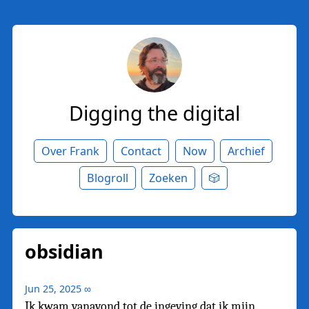
Digging the digital
Over Frank
Contact
Now
Archief
Blogroll
Zoeken
🎲
obsidian
Jun 25, 2025
∞
Ik kwam vanavond tot de ingeving dat ik mijn