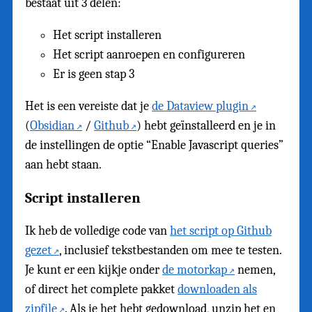
bestaat uit 3 delen:
Het script installeren
Het script aanroepen en configureren
Er is geen stap 3
Het is een vereiste dat je
de Dataview plugin
(
Obsidian
/
Github
) hebt geïnstalleerd en je in
de instellingen de optie “Enable Javascript queries”
aan hebt staan.
Script installeren
Ik heb de volledige code van
het script op Github
gezet
, inclusief tekstbestanden om mee te testen.
Je kunt er een kijkje onder
de motorkap
nemen,
of direct het complete pakket
downloaden als
zipfile
. Als je het hebt gedownload, unzip het en