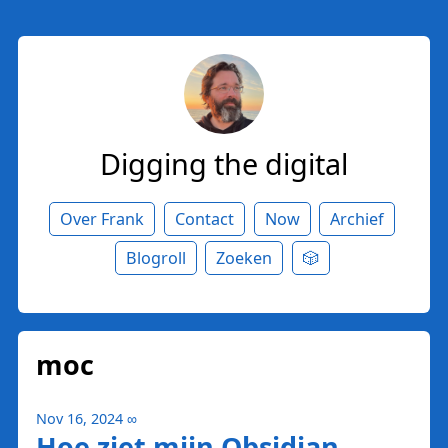
Digging the digital
Over Frank
Contact
Now
Archief
Blogroll
Zoeken
🎲
moc
Nov 16, 2024
∞
Hoe ziet mijn Obsidian