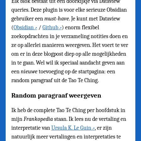
Elk blok bestaat uit een doorkijkje via Dataview
queries. Deze plugin is voor elke serieuze Obsidian
gebruiker een
must-have
. Je kunt met Dataview
(
Obsidian
/
Github
) enorm flexibel
zoekopdrachten in je verzameling notities doen en
ze op allerlei manieren weergeven. Het voert te ver
om er in deze blogpost diep op alle mogelijkheden
in te gaan. Wel wil ik speciaal aandacht geven aan
een
nieuwe
toevoeging op de startpagina: een
random paragraaf uit de Tao Te Ching.
Random paragraaf weergeven
Ik heb de complete Tao Te Ching per hoofdstuk in
mijn
Frankopedia
staan. Ik lees nu de vertaling en
interpretatie van
Ursula K. Le Guin
, er zijn
natuurlijk meer vertalingen en interpretaties te