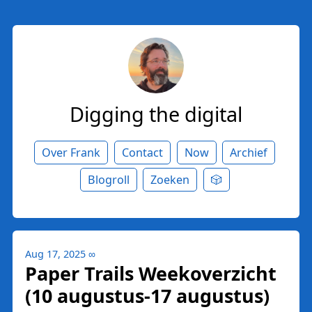
Digging the digital
Over Frank
Contact
Now
Archief
Blogroll
Zoeken
🎲
Aug 17, 2025
∞
Paper Trails Weekoverzicht
(10 augustus-17 augustus)