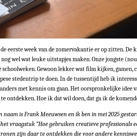
 eerste week van de zomervakantie er op zitten. De ki
 nog wel wat leuke uitstapjes maken. Onze jongste (nou 
ste schoolweken. Gewoon lekker wat film kijken, gamen,
se stedentrip te doen. In de tussentijd heb ik interess
s anders met kennis om gaan. Het oorspronkelijke idee 
e ontdekken. Hoe ik dat wil doen, dat ga ik de komende 
ijn naam is Frank Meeuwsen en ik ben in mei 2025 gesta
t vraagstuk “Hoe gebruiken creatieve professionals ee
tronen zijn daar te ontdekken die voor andere kenniswe