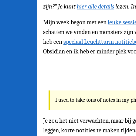
zijn?” Je kunt
hier alle details
lezen. In
Mijn week begon met een
leuke sess
schatten we vinden en monsters zijn v
heb een
speciaal Leuchtturm notitie
Obsidian en ik heb er minder plek voo
I used to take tons of notes in my ph
Je zou het niet verwachten, maar bij 
leggen, korte notities te maken tijde