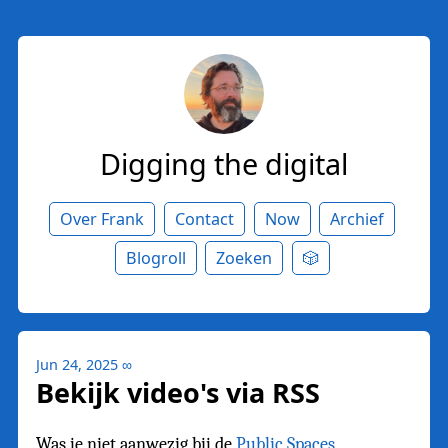
Digging the digital
Over Frank
Contact
Now
Archief
Blogroll
Zoeken
🎲
Jun 24, 2025
∞
Bekijk video's via RSS
Was je niet aanwezig bij de
Public Spaces