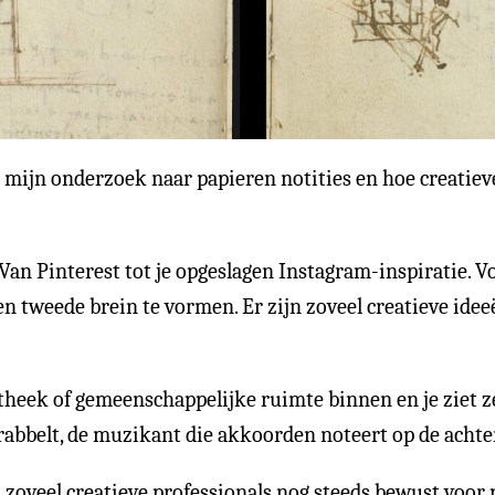
 mijn onderzoek naar papieren notities en hoe creatiev
an Pinterest tot je opgeslagen Instagram-inspiratie. Vo
 tweede brein te vormen. Er zijn zoveel creatieve ideeën
otheek of gemeenschappelijke ruimte binnen en je ziet z
krabbelt, de muzikant die akkoorden noteert op de acht
oveel creatieve professionals nog steeds bewust voor pe