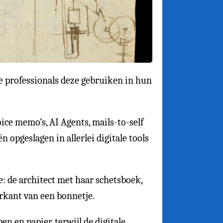
e professionals deze gebruiken in hun
ice memo’s, AI Agents, mails-to-self
 opgeslagen in allerlei digitale tools
e: de architect met haar schetsboek,
erkant van een bonnetje.
n en papier, terwijl de digitale