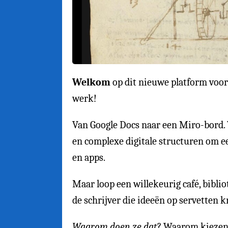
Welkom
op dit nieuwe platform voor
werk!
Van Google Docs naar een Miro-bord. V
en complexe digitale structuren om een
en apps.
Maar loop een willekeurig café, bibli
de schrijver die ideeën op servetten 
Waarom doen ze dat
? Waarom kiezen z