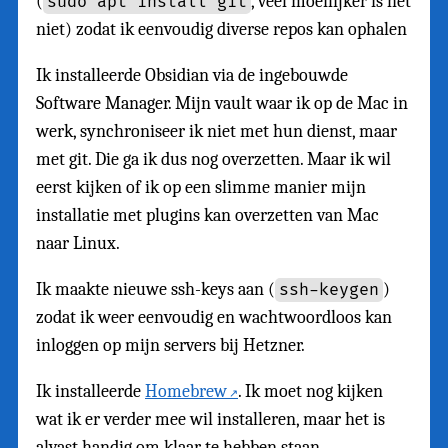
(
, veel moeilijker is het
sudo apt install git
niet) zodat ik eenvoudig diverse repos kan ophalen
Ik installeerde Obsidian via de ingebouwde
Software Manager. Mijn vault waar ik op de Mac in
werk, synchroniseer ik niet met hun dienst, maar
met git. Die ga ik dus nog overzetten. Maar ik wil
eerst kijken of ik op een slimme manier mijn
installatie met plugins kan overzetten van Mac
naar Linux.
Ik maakte nieuwe ssh-keys aan (
)
ssh-keygen
zodat ik weer eenvoudig en wachtwoordloos kan
inloggen op mijn servers bij Hetzner.
Ik installeerde
Homebrew
. Ik moet nog kijken
wat ik er verder mee wil installeren, maar het is
alvast handig om klaar te hebben staan.