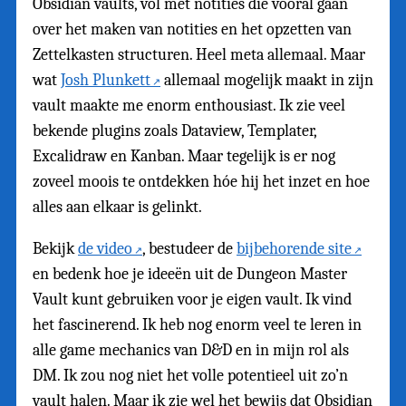
Obsidian vaults, vol met notities die vooral gaan
over het maken van notities en het opzetten van
Zettelkasten structuren. Heel meta allemaal. Maar
wat
Josh Plunkett
allemaal mogelijk maakt in zijn
vault maakte me enorm enthousiast. Ik zie veel
bekende plugins zoals Dataview, Templater,
Excalidraw en Kanban. Maar tegelijk is er nog
zoveel moois te ontdekken hóe hij het inzet en hoe
alles aan elkaar is gelinkt.
Bekijk
de video
, bestudeer de
bijbehorende site
en bedenk hoe je ideeën uit de Dungeon Master
Vault kunt gebruiken voor je eigen vault. Ik vind
het fascinerend. Ik heb nog enorm veel te leren in
alle game mechanics van D&D en in mijn rol als
DM. Ik zou nog niet het volle potentieel uit zo’n
vault halen. Maar ik zie wel het bewijs dat Obsidian