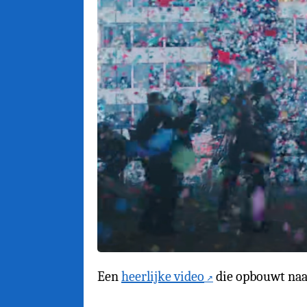
Een
heerlijke video
die opbouwt naar