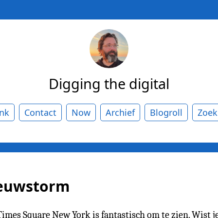
Digging the digital
ank
Contact
Now
Archief
Blogroll
Zoek
eeuwstorm
imes Square New York is fantastisch om te zien. Wist je d