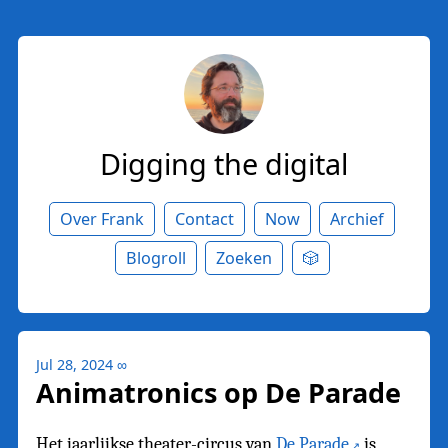
Digging the digital
Over Frank
Contact
Now
Archief
Blogroll
Zoeken
🎲
Jul 28, 2024
∞
Animatronics op De Parade
Het jaarlijkse theater-circus van
De Parade
is