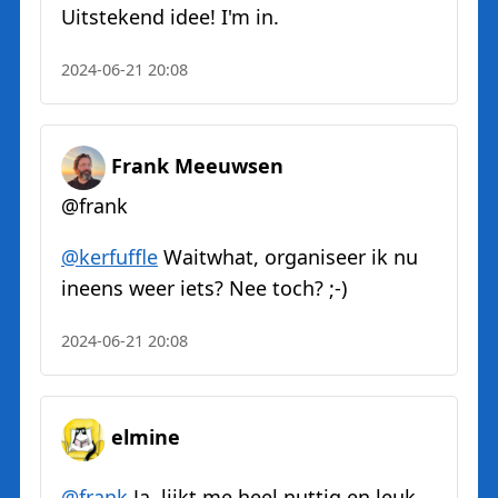
Uitstekend idee! I'm in.
2024-06-21 20:08
Frank Meeuwsen
@frank
@
kerfuffle
Waitwhat, organiseer ik nu
ineens weer iets? Nee toch? ;-)
2024-06-21 20:08
elmine
@
frank
Ja, lijkt me heel nuttig en leuk.