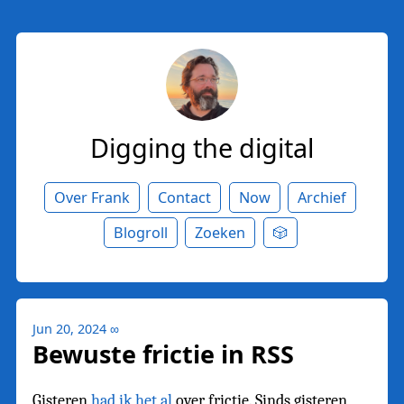
Digging the digital
Over Frank
Contact
Now
Archief
Blogroll
Zoeken
🎲
Jun 20, 2024
∞
Bewuste frictie in RSS
Gisteren
had ik het al
over frictie. Sinds gisteren