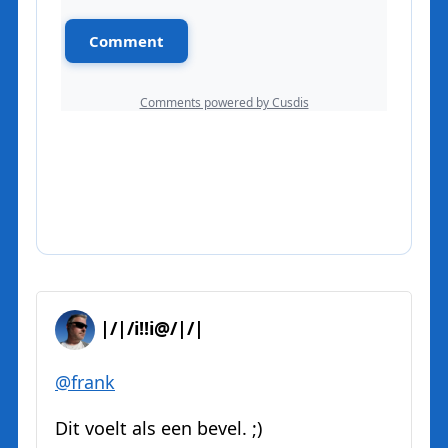
|/|/i!!i@/|/|
@
frank
Dit voelt als een bevel. ;)