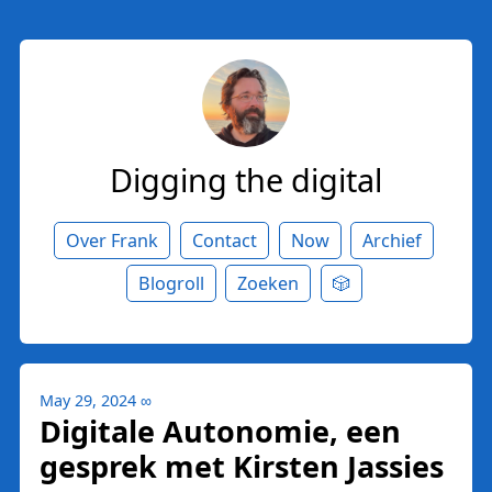
Digging the digital
Over Frank
Contact
Now
Archief
Blogroll
Zoeken
🎲
May 29, 2024
∞
Digitale Autonomie, een
gesprek met Kirsten Jassies