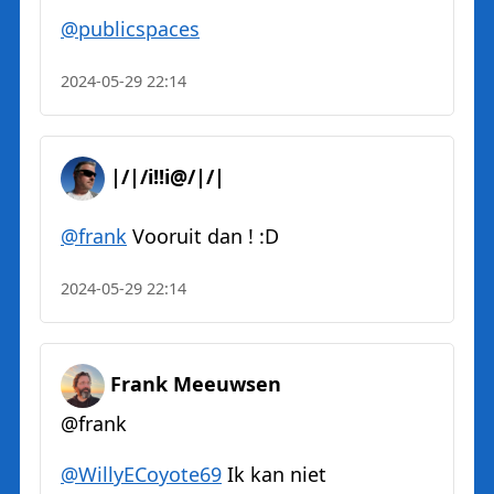
@
publicspaces
2024-05-29 22:14
|/|/i!!i@/|/|
@
frank
Vooruit dan ! :D
2024-05-29 22:14
Frank Meeuwsen
@frank
@
WillyECoyote69
Ik kan niet