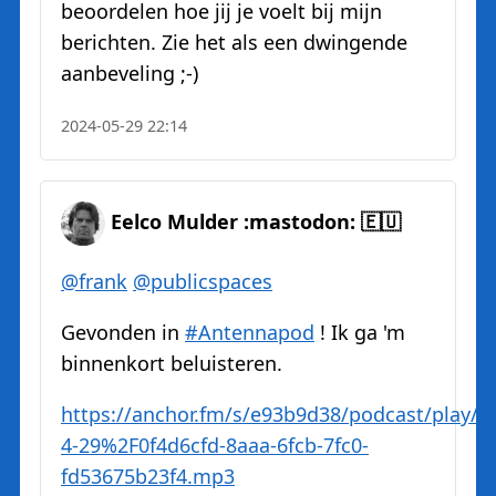
beoordelen hoe jij je voelt bij mijn
berichten. Zie het als een dwingende
aanbeveling ;-)
2024-05-29 22:14
Eelco Mulder :mastodon: 🇪🇺
@
frank
@
publicspaces
Gevonden in
#
Antennapod
! Ik ga 'm
binnenkort beluisteren.
https://
anchor.fm/s/e93b9d38/podcast/p
lay/
4-29%2F0f4d6cfd-8aaa-6fcb-7fc0-
fd53675b23f4.mp3