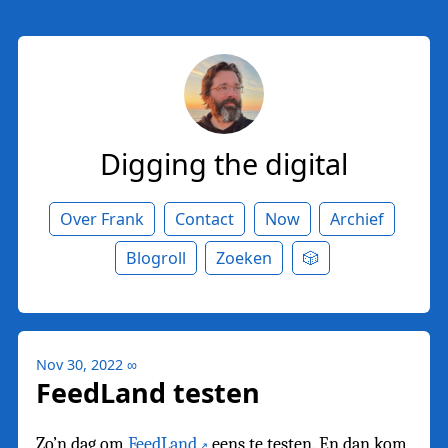
Digging the digital
Over Frank
Contact
Now
Archief
Blogroll
Zoeken
🎲
Nov 30, 2022
∞
FeedLand testen
Zo’n dag om
FeedLand
eens te testen. En dan kom