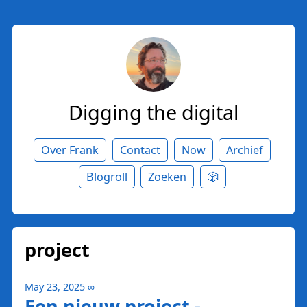
Digging the digital
Over Frank
Contact
Now
Archief
Blogroll
Zoeken
🎲
project
May 23, 2025
∞
Een nieuw project -