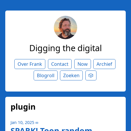
Digging the digital
Over Frank
Contact
Now
Archief
Blogroll
Zoeken
🎲
plugin
Jan 10, 2025
∞
SPARK! Toon random