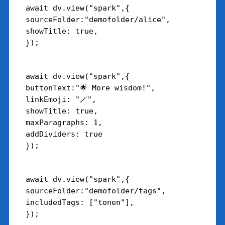
await dv.view("spark",{

sourceFolder:"demofolder/alice",

showTitle: true,

await dv.view("spark",{

buttonText:"🌟 More wisdom!",

linkEmoji: "🪄",

showTitle: true,

maxParagraphs: 1,

addDividers: true

await dv.view("spark",{

sourceFolder:"demofolder/tags",

includedTags: ["tonen"],
