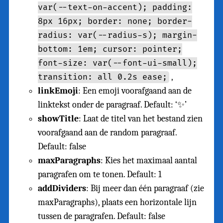
var(--text-on-accent); padding:
8px 16px; border: none; border-
radius: var(--radius-s); margin-
bottom: 1em; cursor: pointer;
font-size: var(--font-ui-small);
,
transition: all 0.2s ease;
linkEmoji
: Een emoji voorafgaand aan de
linktekst onder de paragraaf. Default: ‘✨’
showTitle
: Laat de titel van het bestand zien
voorafgaand aan de random paragraaf.
Default: false
maxParagraphs
: Kies het maximaal aantal
paragrafen om te tonen. Default: 1
addDividers
: Bij meer dan één paragraaf (zie
maxParagraphs), plaats een horizontale lijn
tussen de paragrafen. Default: false