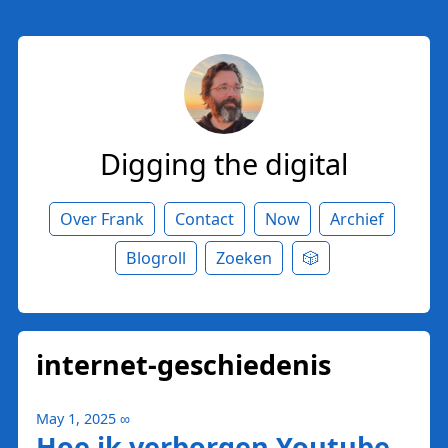
Digging the digital
Over Frank
Contact
Now
Archief
Blogroll
Zoeken
🎲
internet-geschiedenis
May 1, 2025
∞
Hoe ik verborgen Youtube