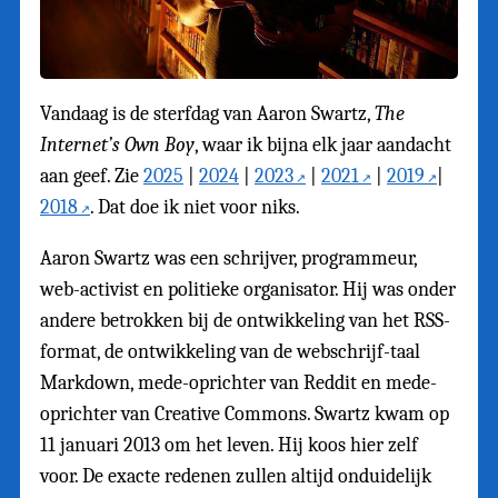
Vandaag is de sterfdag van Aaron Swartz,
The
Internet’s Own Boy
, waar ik bijna elk jaar aandacht
aan geef. Zie
2025
|
2024
|
2023
|
2021
|
2019
|
2018
. Dat doe ik niet voor niks.
Aaron Swartz was een schrijver, programmeur,
web-activist en politieke organisator. Hij was onder
andere betrokken bij de ontwikkeling van het RSS-
format, de ontwikkeling van de webschrijf-taal
Markdown, mede-oprichter van Reddit en mede-
oprichter van Creative Commons. Swartz kwam op
11 januari 2013 om het leven. Hij koos hier zelf
voor. De exacte redenen zullen altijd onduidelijk