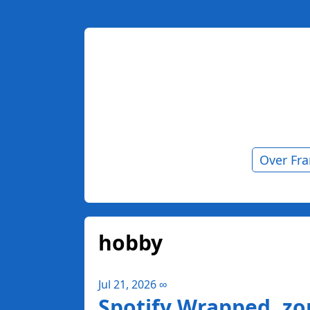
Over Fr
hobby
Jul 21, 2026
∞
Spotify Wrapped, zo