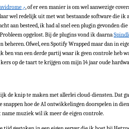
Navidrome
, of er een manier is om wel aanwezige cover
daar wel redelijk uit met wat bestaande software die ik 
acht aan besteed, ik had al snel een plugin gevonden die
Probleem opgelost. Bij de plugins vond ik daarna
Spindl
n beheren. Ofwel, een Spotify Wrapped maar dan in eige
jk ben van een derde partij waar ik geen controle heb w
 kers op de taart te krijgen om mijn 14 jaar oude hardwa
jk de knip te maken met allerlei cloud-diensten. Dat gaa
 te snappen hoe de AI ontwikkelingen doorspelen in dien
t name muziek wil ik meer de eigen controle.
je tijd gestoken in een eigen server die ik host bij Hetzn