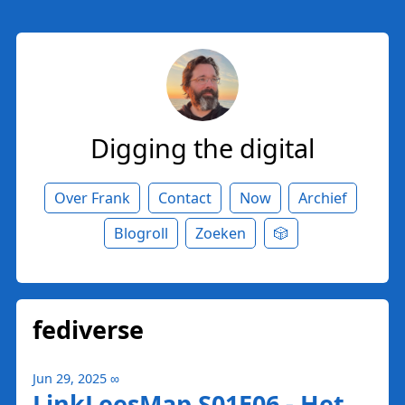
Digging the digital
Over Frank
Contact
Now
Archief
Blogroll
Zoeken
🎲
fediverse
Jun 29, 2025
∞
LinkLeesMap S01E06 - Het