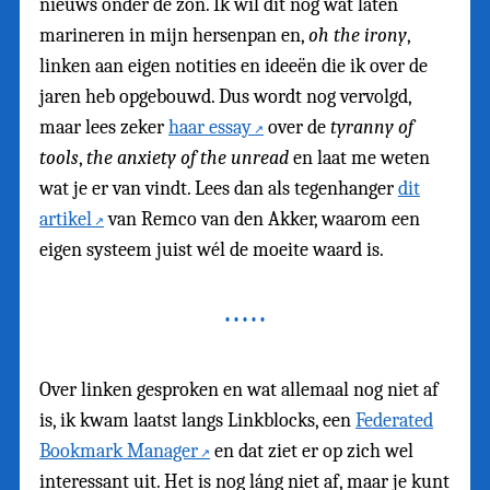
nieuws onder de zon. Ik wil dit nog wat laten
marineren in mijn hersenpan en,
oh the irony
,
linken aan eigen notities en ideeën die ik over de
jaren heb opgebouwd. Dus wordt nog vervolgd,
maar lees zeker
haar essay
over de
tyranny of
tools
,
the anxiety of the unread
en laat me weten
wat je er van vindt. Lees dan als tegenhanger
dit
artikel
van Remco van den Akker, waarom een
eigen systeem juist wél de moeite waard is.
Over linken gesproken en wat allemaal nog niet af
is, ik kwam laatst langs Linkblocks, een
Federated
Bookmark Manager
en dat ziet er op zich wel
interessant uit. Het is nog láng niet af, maar je kunt