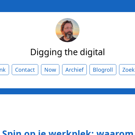
Digging the digital
ank
Contact
Now
Archief
Blogroll
Zoek
k Spin op je werkplek: waaro