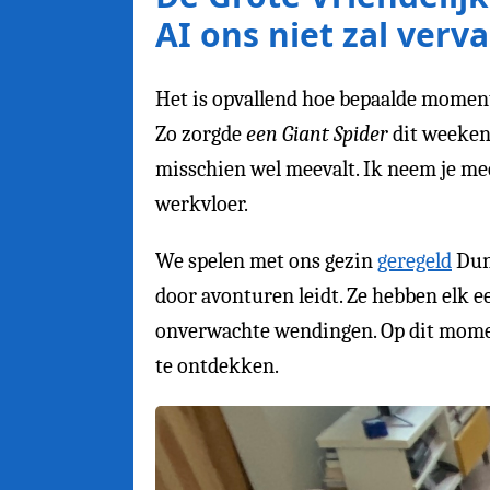
AI ons niet zal verv
Het is opvallend hoe bepaalde momente
Zo zorgde
een Giant Spider
dit weekend
misschien wel meevalt. Ik neem je mee
werkvloer.
We spelen met ons gezin
geregeld
Dung
door avonturen leidt. Ze hebben elk 
onverwachte wendingen. Op dit mom
te ontdekken.