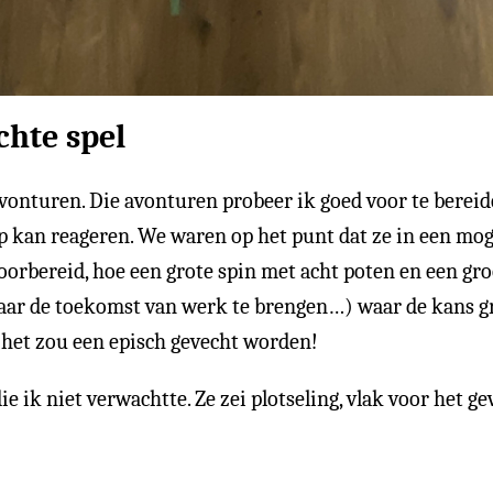
hte spel
i avonturen. Die avonturen probeer ik goed voor te berei
p kan reageren. We waren op het punt dat ze in een mo
 voorbereid, hoe een grote spin met acht poten en een gr
naar de toekomst van werk te brengen…) waar de kans gro
, het zou een episch gevecht worden!
e ik niet verwachtte. Ze zei plotseling, vlak voor het ge