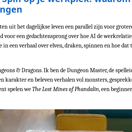
angen
n uit het dagelijkse leven een parallel zijn voor grote
 voor een gedachtensprong over hoe AI de werkrelaties 
 in een verhaal over elven, draken, spinnen en hoe dat
eons & Dragons. Ik ben de Dungeon Master, de spellei
een karakter en beleven verhalen vol monsters, gesprek
ent spelen we
The Lost Mines of Phandalin
, een beginne