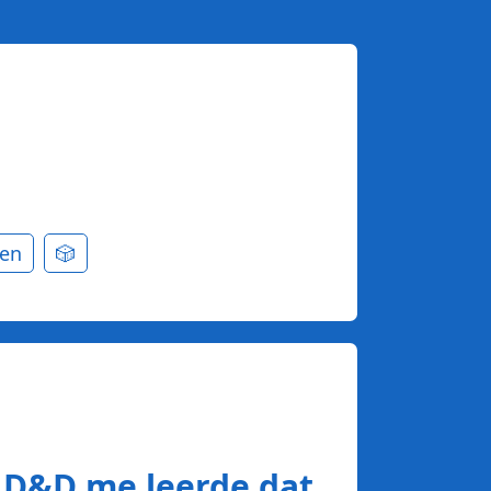
en
🎲
m D&D me leerde dat