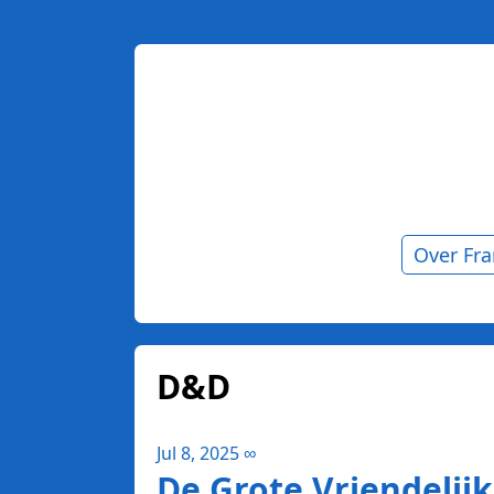
Over Fr
D&D
Jul 8, 2025
∞
De Grote Vriendelij